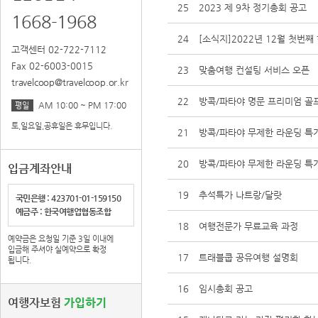
25
2023 제 9차 정기총회 공고
1668-1968
24
[소식지]2022년 12월 첫번
고객센터 02-722-7112
Fax 02-6003-0015
23
맞춤여행 컨설팅 서비스 오픈
travelcoop@travelcoop.or.kr
22
방콕/파타야 명문 프리미엄 골
AM 10:00 ~ PM 17:00
평일
토,일요일,공휴일은 휴무입니다.
21
방콕/파타야 무제한 라운딩 특
20
방콕/파타야 무제한 라운딩 특
입금계좌안내
19
추석특가 나트랑/달랏
국민은행 : 423701-01-159150
예금주 : 한국여행업협동조합
18
여행전문가 무료교육 과정
예약금은 요청일 기준 3일 이내에
입금해 주셔야 실예약으로 확정
17
트래블쿱 공유여행 설명회
됩니다.
16
임시총회 공고
여행자보험
가입하기