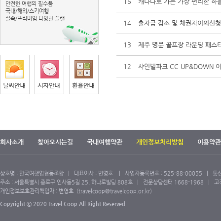
15
캐나다로 가는 가장 편리한 하
안전한 여행의 필수품
국내/해외/스키여행
실속/프리미엄 다양한 플랜
14
출자금 감소 및 채권자이의신청
13
제주 명문 골프장 라운딩 패스
12
샤인빌파크 CC UP&DOWN 
회사소개
찾아오시는길
국내여행약관
개인정보처리방침
이용약관
상호명 : 한국여행업협동조합 | 대표이사 : 변영호 | 사업자등록번호 : 525-88-00055 | 통신
주소 : 서울특별시 종로구 인사동5길 25, 하나로빌딩 808호 | 전문상담센터 1668-1968 | 고객센터
개인정보보호관리책임자 : 변영호 (travelcoop@travelcoop.or.kr)
Copyright ⓒ 2020 Travel Coop All Right Reserved