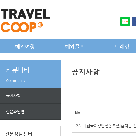
해외여행
해외골프
트레킹
커뮤니티
공지사항
Community
공지사항
질문과답변
No.
26
[한국여행업협동조합]출자금 감
전문상담센터