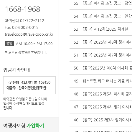
55
[공고] 이사회 소집 공고 - 
1668-1968
54
[공고] 이사회 소집 공고 - 연
고객센터 02-722-7112
Fax 02-6003-0015
53
[공고] 제12차(2025 회계년
travelcoop@travelcoop.or.kr
52
[공고] 2025년 제8차 정기이
AM 10:00 ~ PM 17:00
평일
토,일요일,공휴일은 휴무입니다.
51
[공고] 2025년 제7차 정기이
50
[공고]2025년 제6차 이사회 
입금계좌안내
49
웨스트젯 타고 떠나는 가을 캐
국민은행 : 423701-01-159150
예금주 : 한국여행업협동조합
48
[공고]2025 제5차 이사회 공
예약금은 요청일 기준 3일 이내에
입금해 주셔야 실예약으로 확정
47
[공고]2025 제4차 정기 이사
됩니다.
46
[공고] 2025 제3차 정기이사
여행자보험
가입하기