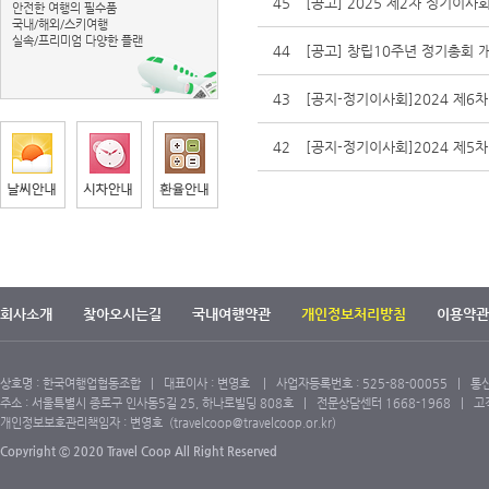
45
[공고] 2025 제2차 정기이사
안전한 여행의 필수품
국내/해외/스키여행
실속/프리미엄 다양한 플랜
44
[공고] 창립10주년 정기총회 
43
[공지-정기이사회]2024 제6
42
[공지-정기이사회]2024 제5
회사소개
찾아오시는길
국내여행약관
개인정보처리방침
이용약관
상호명 : 한국여행업협동조합 | 대표이사 : 변영호 | 사업자등록번호 : 525-88-00055 | 통신
주소 : 서울특별시 종로구 인사동5길 25, 하나로빌딩 808호 | 전문상담센터 1668-1968 | 고객센터
개인정보보호관리책임자 : 변영호 (travelcoop@travelcoop.or.kr)
Copyright ⓒ 2020 Travel Coop All Right Reserved